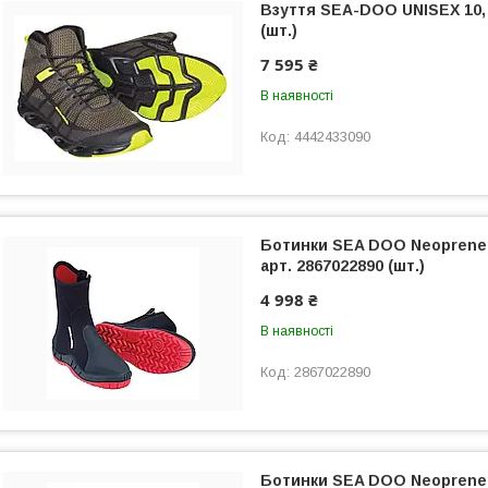
Взуття SEA-DOO UNISEX 10, 
(шт.)
7 595 ₴
В наявності
4442433090
Ботинки SEA DOO Neoprene 
арт. 2867022890 (шт.)
4 998 ₴
В наявності
2867022890
Ботинки SEA DOO Neoprene 