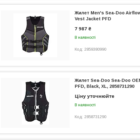
Жилет Men's Sea-Doo Airflow
Vest Jacket PFD
7 987 ₴
В наявності
2859380990
Жилет Sea-Doo Sea-Doo OEM 
PFD, Black, XL, 2858731290
Ціну уточнюйте
В наявності
2858731290