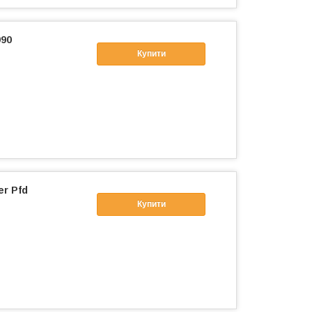
990
Купити
er Pfd
Купити