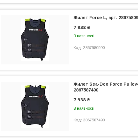
Жилет Force L, арт. 2867580
7 938 ₴
В наявності
2867580990
Жилет Sea-Doo Force Pullov
2867587490
7 938 ₴
В наявності
2867587490