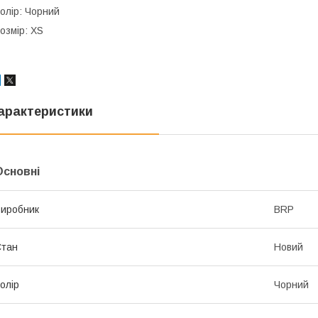
олір: Чорний
озмір: XS
арактеристики
Основні
иробник
BRP
Стан
Новий
олір
Чорний