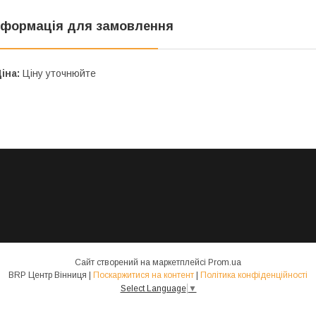
нформація для замовлення
іна:
Ціну уточнюйте
Сайт створений на маркетплейсі
Prom.ua
BRP Центр Вінниця |
Поскаржитися на контент
|
Політика конфіденційності
Select Language
▼