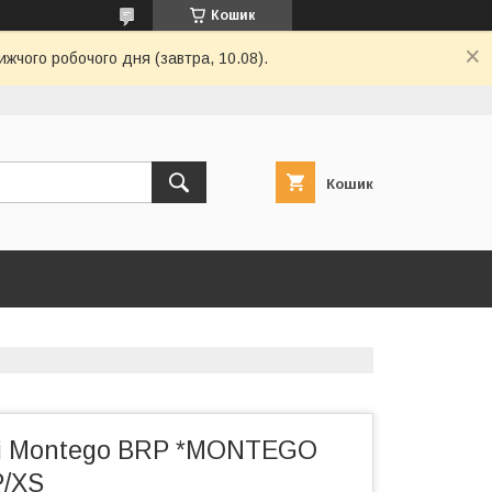
Кошик
ижчого робочого дня (завтра, 10.08).
Кошик
і Montego BRP *MONTEGO
P/XS