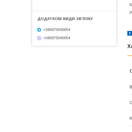
К
Р
+380675040054
+380675040054
Х
В
К