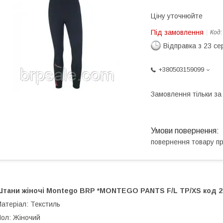
Ціну уточнюйте
Під замовлення
Код
Відправка з 23 се
+380503159099
Замовлення тільки з
повернення товару п
Штани жіночі Montego BRP *MONTEGO PANTS F/L TP/XS код 2
атеріал: Текстиль
ол: Жіночий