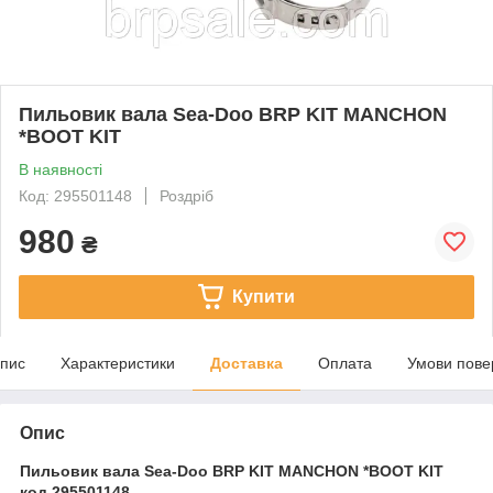
Пильовик вала Sea-Doo BRP KIT MANCHON
*BOOT KIT
В наявності
Код: 295501148
Роздріб
980
₴
Купити
пис
Характеристики
Доставка
Оплата
Умови пове
Опис
Пильовик вала Sea-Doo BRP KIT MANCHON *BOOT KIT
код 295501148