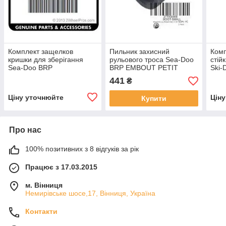
Комплект защелков
Пильник захисний
Комп
кришки для зберігання
рульового троса Sea-Doo
стій
Sea-Doo BRP
BRP EMBOUT PETIT
Ski-
ENS.SERRURE *KIT-
*BOOT-SMAL
kit fo
441
₴
LATCH
Ціну уточнюйте
Цін
Купити
Про нас
100% позитивних з 8 відгуків за рік
Працює з 17.03.2015
м. Вінниця
Немирівське шосе,17, Вінниця, Україна
Контакти