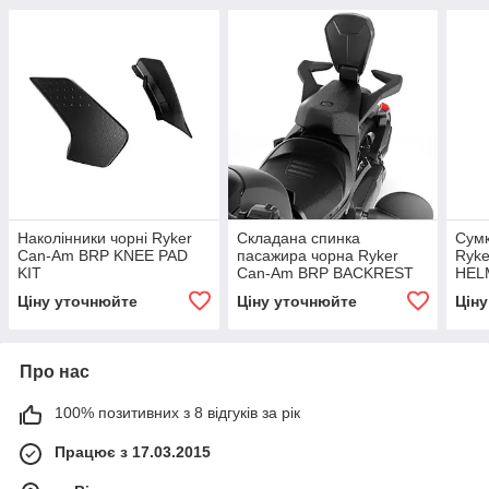
Наколінники чорні Ryker
Складана спинка
Сумк
Can-Am BRP KNEE PAD
пасажира чорна Ryker
Ryk
KIT
Can-Am BRP BACKREST
HEL
PASSENGER KIT
KIT
Ціну уточнюйте
Ціну уточнюйте
Цін
Про нас
100% позитивних з 8 відгуків за рік
Працює з 17.03.2015