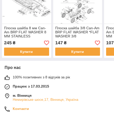
Плоска шайба 8 мм Can-
Плоска шайба 3/8 Can-Am
Плос
Am BRP FLAT WASHER 8
BRP FLAT WASHER *FLAT
Am 
MM STAINLESS
WASHER 3/8
MM
245
147
107
₴
₴
Купити
Купити
Про нас
100% позитивних з 8 відгуків за рік
Працює з 17.03.2015
м. Вінниця
Немирівське шосе,17, Вінниця, Україна
Контакти