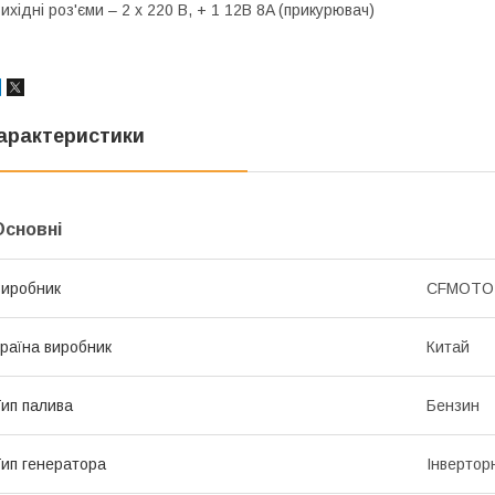
ихідні роз'єми – 2 x 220 В, + 1 12В 8A (прикурювач)
арактеристики
Основні
иробник
CFMOTO
раїна виробник
Китай
ип палива
Бензин
ип генератора
Інвертор