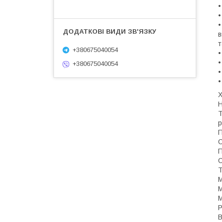
•
•
•
в
т
+380675040054
•
•
+380675040054
•
•
Х
Н
Т
р
П
С
П
С
Т
М
М
М
Р
В