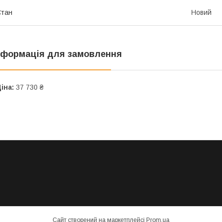
Стан
Новий
нформація для замовлення
іна:
37 730 ₴
Сайт створений на маркетплейсі
Prom.ua