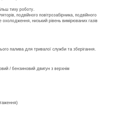
ільш тиху роботу.
яторів, подвійного повітрозабірника, подвійного
 охолодження, низький рівень вимірюваних газів
ього палива для тривалої служби та зберігання.
овий / бензиновий двигун з верхнім
нтаження)