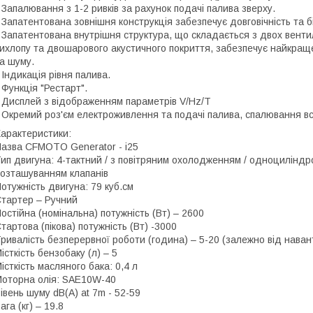
 Запалювання з 1-2 ривків за рахунок подачі палива зверху.
 Запатентована зовнішня конструкція забезпечує довговічність та б
 Запатентована внутрішня структура, що складається з двох вентил
ихлопу та двошарового акустичного покриття, забезпечує найкраще
а шуму.
 Індикація рівня палива.
 Функція "Рестарт".
 Дисплей з відображенням параметрів V/Hz/T
 Окремий роз'єм електроживлення та подачі палива, спалювання вс
арактеристики:
азва CFMOTO Generator - i25
ип двигуна: 4-тактний / з повітряним охолодженням / одноциліндр
озташуванням клапанів
отужність двигуна: 79 куб.см
тартер – Ручний
остійна (номінальна) потужність (Вт) – 2600
тартова (пікова) потужність (Вт) -3000
ривалість безперервної роботи (година) – 5-20 (залежно від нава
істкість бензобаку (л) – 5
істкість масляного бака: 0,4 л
оторна олія: SAE10W-40
івень шуму dB(A) at 7m - 52-59
ага (кг) – 19.8