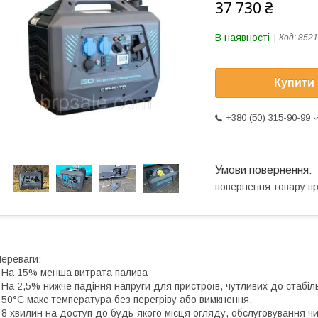
37 730 ₴
В наявності
Код:
8521
Купити
+380 (50) 315-90-99
повернення товару п
ереваги:
 На 15% менша витрата палива
 На 2,5% нижче падіння напруги для пристроїв, чутливих до стабіл
 50°C макс температура без перегріву або вимкнення.
 8 хвилин на доступ до будь-якого місця огляду, обслуговування ч