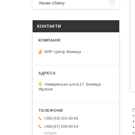
Умови обміну
КОНТАКТИ
BRP Центр Вінниця
Немирівське шосе,17, Вінниця,
Україна
П
•
+380 (50) 315-90-99
•
+380 (67) 504-00-54
•
•
продаж