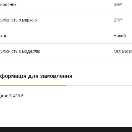
иробник
BRP
умісність з маркою
BRP
Стан
Новий
умісність з моделлю
Outlande
нформація для замовлення
іна:
5 499 ₴