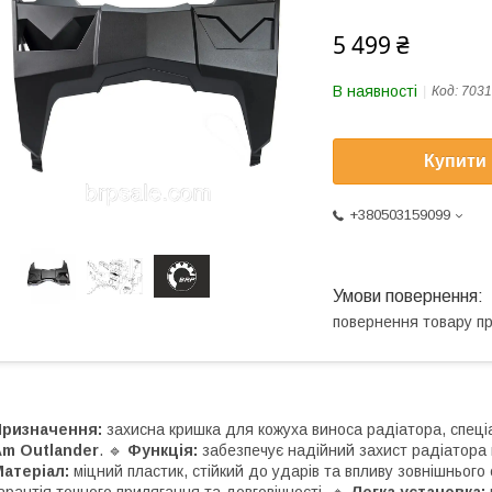
5 499 ₴
В наявності
Код:
7031
Купити
+380503159099
повернення товару п
Призначення:
захисна кришка для кожуха виноса радіатора, спец
Am Outlander
. 🔹
Функція:
забезпечує надійний захист радіатора 
атеріал:
міцний пластик, стійкий до ударів та впливу зовнішньог
арантія точного прилягання та довговічності. 🔹
Легка установка: