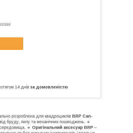
00399
ротягом 14 днів
за домовленістю
іально розроблена для квадроциклів
BRP Can-
від бруду, пилу та механічних пошкоджень. 🔹
о середовища. 🔹
Оригінальний аксесуар BRP
–
монтується без складних інструментів, ідеально