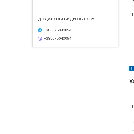
п
+380675040054
+380675040054
Х
Т