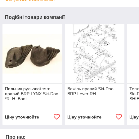
Подібні товари компанії
Пильник рульової тяги
Важіль правий Ski-Doo
Тепл
правий BRP LYNX Ski-Doo
BRP Lever RH
Ski-
*R. H. Boot
SHI
Ціну уточнюйте
Ціну уточнюйте
Цін
Про нас