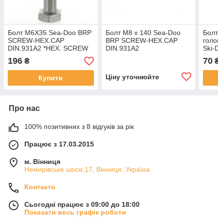
Болт M6X35 Sea-Doo BRP
Болт M8 x 140 Sea-Doo
Болт
SCREW-HEX.CAP
BRP SCREW-HEX.CAP
голо
DIN.931A2 *HEX. SCREW
DIN.931A2
Ski
M6X35
HEX
196
70
₴
Ціну уточнюйте
Купити
Про нас
100% позитивних з 8 відгуків за рік
Працює з 17.03.2015
м. Вінниця
Немирівське шосе,17, Вінниця, Україна
Контакти
Сьогодні працює з 09:00 до 18:00
Показати весь графік роботи