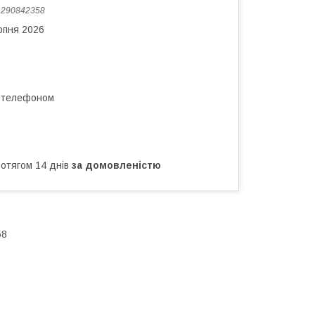
:
290842358
рпня 2026
а телефоном
ротягом 14 днів
за домовленістю
58