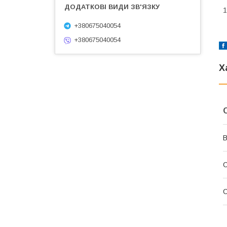
1
+380675040054
+380675040054
Х
В
С