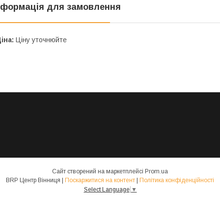
нформація для замовлення
іна:
Ціну уточнюйте
Сайт створений на маркетплейсі
Prom.ua
BRP Центр Вінниця |
Поскаржитися на контент
|
Політика конфіденційності
Select Language
▼