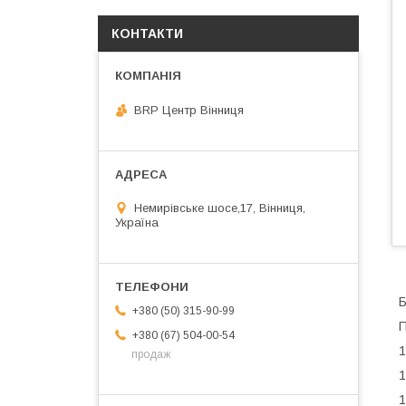
КОНТАКТИ
BRP Центр Вінниця
Немирівське шосе,17, Вінниця,
Україна
Б
+380 (50) 315-90-99
П
+380 (67) 504-00-54
1
продаж
1
1