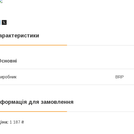
арактеристики
Основні
иробник
BRP
нформація для замовлення
іна:
1 187 ₴