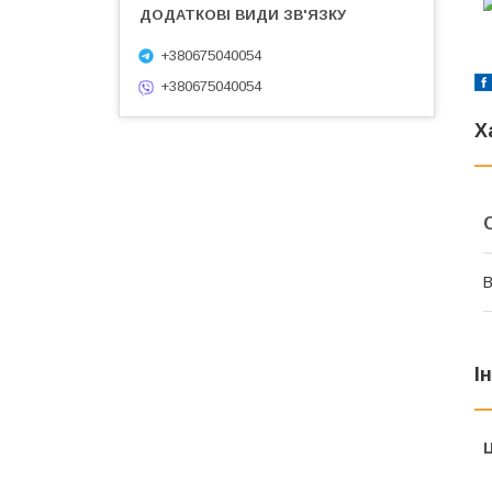
+380675040054
+380675040054
Х
В
І
Ц