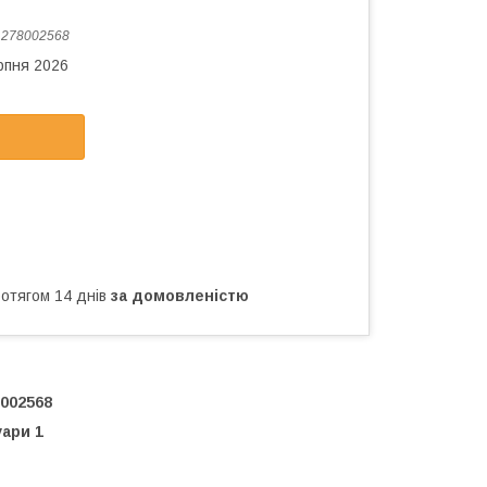
:
278002568
рпня 2026
ротягом 14 днів
за домовленістю
8002568
уари 1