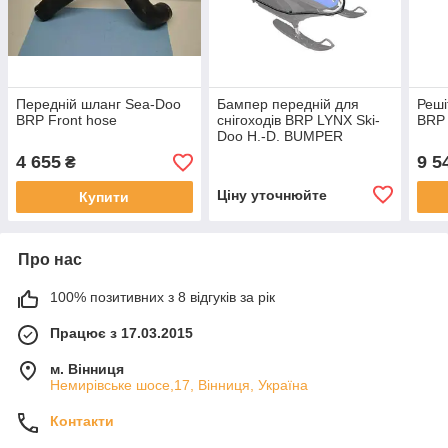
Передній шланг Sea-Doo
Бампер передній для
Реші
BRP Front hose
снігоходів BRP LYNX Ski-
BRP 
Doo H.-D. BUMPER
4 655
9 5
₴
Ціну уточнюйте
Купити
Про нас
100% позитивних з 8 відгуків за рік
Працює з 17.03.2015
м. Вінниця
Немирівське шосе,17, Вінниця, Україна
Контакти