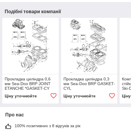
Подібні товари компанії
Прокладка циліндра 0,6
Прокладка циліндра 0,3
Комп
мм Sea-Doo BRP JOINT
мм Sea-Doo BRP GASKET-
стій
ETANCHE *GASKET-CY
CYL
Ski-
kit fo
Ціну уточнюйте
Ціну уточнюйте
Цін
Про нас
100% позитивних з 8 відгуків за рік