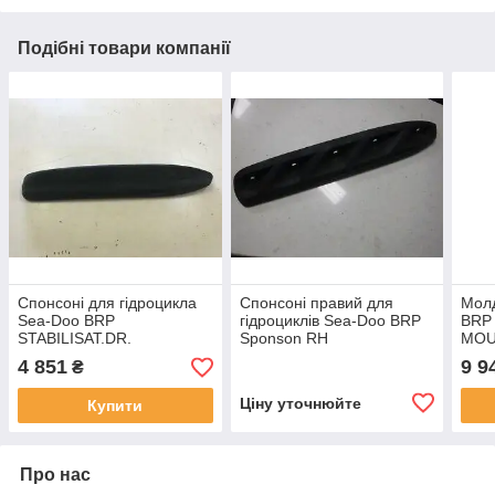
Подібні товари компанії
Спонсоні для гідроцикла
Спонсоні правий для
Молд
Sea-Doo BRP
гідроциклів Sea-Doo BRP
BRP
STABILISAT.DR.
Sponson RH
MOU
*SPONSON-RH.
4 851
9 9
₴
Ціну уточнюйте
Купити
Про нас