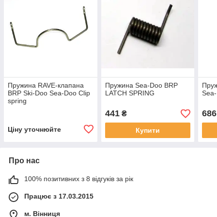
Пружина RAVE-клапана
Пружина Sea-Doo BRP
Пруж
BRP Ski-Doo Sea-Doo Clip
LATCH SPRING
Sea-
spring
441
686
₴
Ціну уточнюйте
Купити
Про нас
100% позитивних з 8 відгуків за рік
Працює з 17.03.2015
м. Вінниця