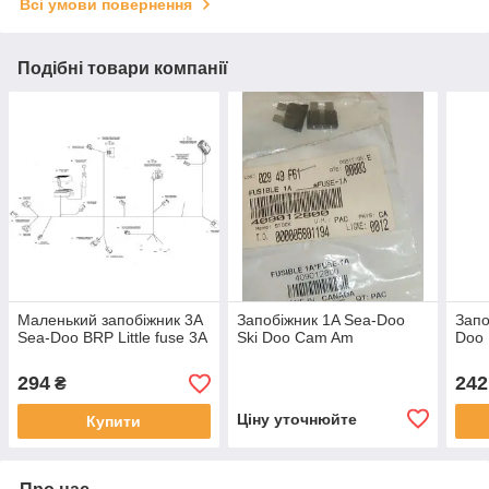
Всі умови повернення
Подібні товари компанії
Маленький запобіжник 3А
Запобіжник 1A Sea-Doo
Запо
Sea-Doo BRP Little fuse 3А
Ski Doo Cam Am
Doo
294
242
₴
Ціну уточнюйте
Купити