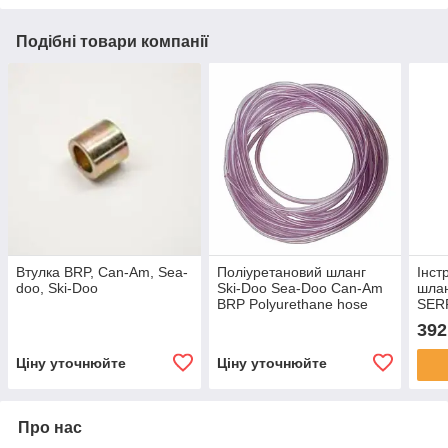
Подібні товари компанії
Втулка BRP, Can-Am, Sea-
Поліуретановий шланг
Інст
doo, Ski-Doo
Ski-Doo Sea-Doo Can-Am
шлан
BRP Polyurethane hose
SER
H
392
Ціну уточнюйте
Ціну уточнюйте
Про нас