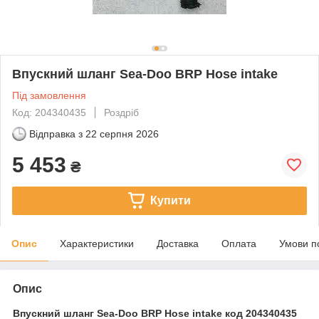
Впускний шланг Sea-Doo BRP Hose intake
Під замовлення
Код: 204340435
Роздріб
Відправка з
22 серпня 2026
5 453
₴
Купити
Опис
Характеристики
Доставка
Оплата
Умови п
Опис
Впускний шланг Sea-Doo BRP Hose intake код 204340435