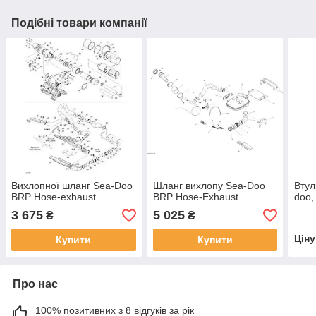
Подібні товари компанії
Вихлопної шланг Sea-Doo
Шланг вихлопу Sea-Doo
Втул
BRP Hose-exhaust
BRP Hose-Exhaust
doo,
3 675
5 025
₴
₴
Цін
Купити
Купити
Про нас
100% позитивних з 8 відгуків за рік