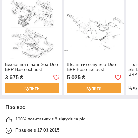
Вихлопної шланг Sea-Doo
Шланг вихлопу Sea-Doo
Полі
BRP Hose-exhaust
BRP Hose-Exhaust
Ski-
BRP 
3 675
5 025
₴
₴
Цін
Купити
Купити
Про нас
100% позитивних з 8 відгуків за рік
Працює з 17.03.2015