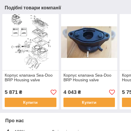
Подібні товари компанії
Корпус клапана Sea-Doo
Корпус клапана Sea-Doo
Корп
BRP Housing valve
BRP Housing valve
Hous
5 871
4 043
5 7
₴
₴
Купити
Купити
Про нас