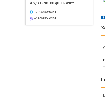
+380675040054
+380675040054
Х
В
І
Ц