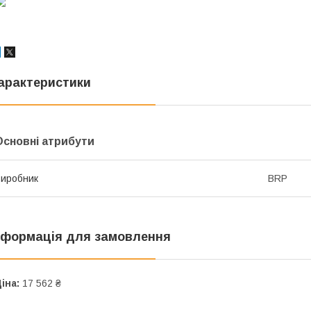
арактеристики
Основні атрибути
иробник
BRP
нформація для замовлення
іна:
17 562 ₴