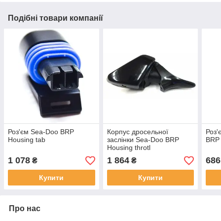
Подібні товари компанії
Роз'єм Sea-Doo BRP
Корпус дросельної
Роз'
Housing tab
заслінки Sea-Doo BRP
BRP
Housing throtl
1 078
1 864
686
₴
₴
Купити
Купити
Про нас