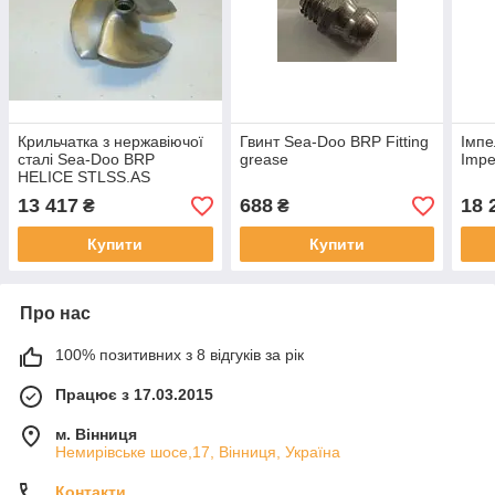
Крильчатка з нержавіючої
Гвинт Sea-Doo BRP Fitting
Імпе
сталі Sea-Doo BRP
grease
Impe
HELICE STLSS.AS
*IMPELLER
13 417
688
18 
₴
₴
Купити
Купити
Про нас
100% позитивних з 8 відгуків за рік
Працює з 17.03.2015
м. Вінниця
Немирівське шосе,17, Вінниця, Україна
Контакти