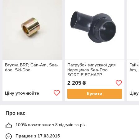
Втулка BRP, Can-Am, Sea-
Патрубок випускної для
Гайк
doo, Ski-Doo
гідроцикла Sea-Doo
Am, 
SORTIE ECHAPP.
*OUTLET-EX
2 205
₴
Ціну уточнюйте
Цін
Купити
Про нас
100% позитивних з 8 відгуків за рік
Працює з 17.03.2015