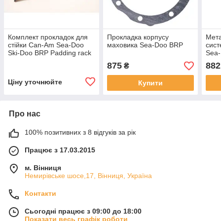
Комплект прокладок для
Прокладка корпусу
Мета
стійки Can-Am Sea-Doo
маховика Sea-Doo BRP
сист
Ski-Doo BRP Padding rack
Sea-
kit for
875
882
₴
Ціну уточнюйте
Купити
Про нас
100% позитивних з 8 відгуків за рік
Працює з 17.03.2015
м. Вінниця
Немирівське шосе,17, Вінниця, Україна
Контакти
Сьогодні працює з 09:00 до 18:00
Показати весь графік роботи