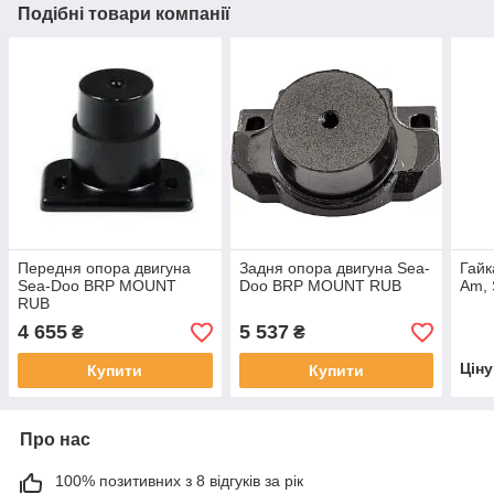
Подібні товари компанії
Передня опора двигуна
Задня опора двигуна Sea-
Гайк
Sea-Doo BRP MOUNT
Doo BRP MOUNT RUB
Am, 
RUB
4 655
5 537
₴
₴
Цін
Купити
Купити
Про нас
100% позитивних з 8 відгуків за рік