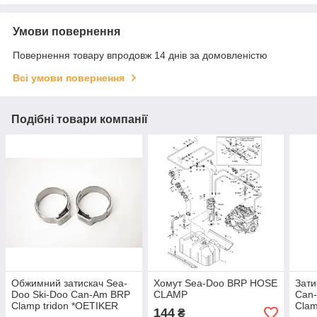
Умови повернення
Повернення товару впродовж 14 днів за домовленістю
Всі умови повернення
Подібні товари компанії
Обжимний затискач Sea-
Хомут Sea-Doo BRP HOSE
Зати
Doo Ski-Doo Can-Am BRP
CLAMP
Can-
Clamp tridon *OETIKER
Clam
144
₴