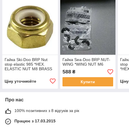
Гайка Ski-Doo BRP Nut
Гайка Sea-Doo BRP NUT-
Гайк
stop elastic 985 *HEX.
WING *WING NUT M6
stop
ELASTIC NUT M8 BRASS
*HE
588
₴
Ціну уточнюйте
Цін
Купити
Про нас
100% позитивних з 8 відгуків за рік
Працює з 17.03.2015