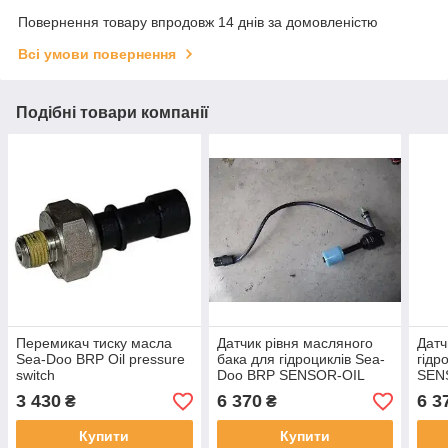
Повернення товару впродовж 14 днів за домовленістю
Всі умови повернення
Подібні товари компанії
Перемикач тиску масла
Датчик рівня масляного
Датч
Sea-Doo BRP Oil pressure
бака для гідроциклів Sea-
гідр
switch
Doo BRP SENSOR-OIL
SEN
3 430
6 370
6 3
₴
₴
Купити
Купити