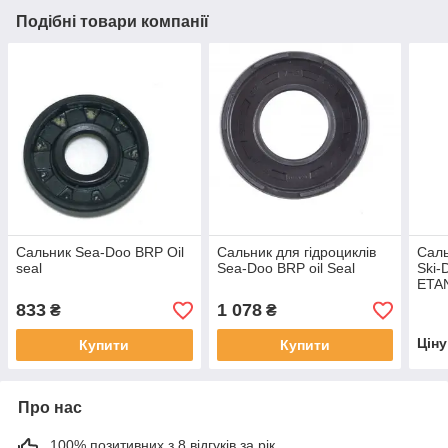
Подібні товари компанії
Сальник Sea-Doo BRP Oil
Сальник для гідроциклів
Саль
seal
Sea-Doo BRP oil Seal
Ski
ETA
833
1 078
₴
₴
Цін
Купити
Купити
Про нас
100% позитивних з 8 відгуків за рік