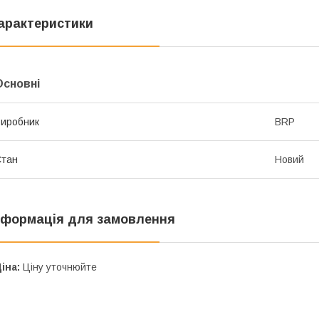
арактеристики
Основні
иробник
BRP
Стан
Новий
нформація для замовлення
іна:
Ціну уточнюйте