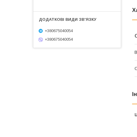
Х
+380675040054
+380675040054
В
І
Ц