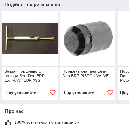
Подібні товари компанії
Знімач поршневого
Поршень клапана Sea-
Порш
пальця Sea-Doo BRP
Doo BRP PISTON VALVE
Doo
EXTRACTEUR ASS
Pist
*PULLER-AS
Ціну уточнюйте
Ціну уточнюйте
Цін
Про нас
100% позитивних з 8 відгуків за рік