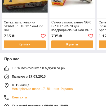
Свічка запалювання
Свічка запалювання NGK
Свіч
SPARK PLUG 12 Sea-Doo
BR9ECS/3570 для
Irid
BRP
квадроциклів Ski Doo BRP
Spar
735
735
1 1
₴
₴
Купити
Купити
Про нас
100% позитивних з 8 відгуків за рік
Працює з 17.03.2015
м. Вінниця
Немирівське шосе,17, Вінниця, Україна
Контакти
Сьогодні працює з 09:00 до 18:00