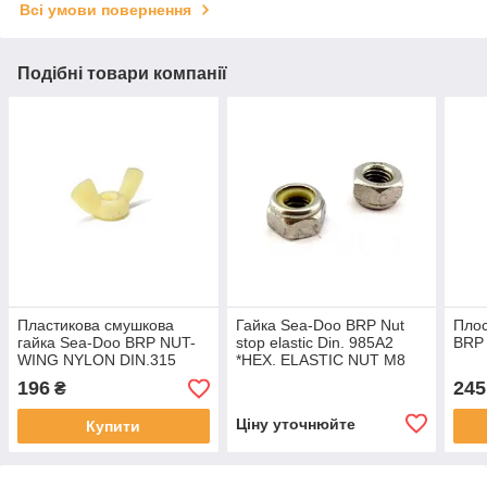
Всі умови повернення
Подібні товари компанії
Пластикова смушкова
Гайка Sea-Doo BRP Nut
Пло
гайка Sea-Doo BRP NUT-
stop elastic Din. 985A2
BRP 
WING NYLON DIN.315
*HEX. ELASTIC NUT M8
*WING NUT M8
196
245
₴
Ціну уточнюйте
Купити