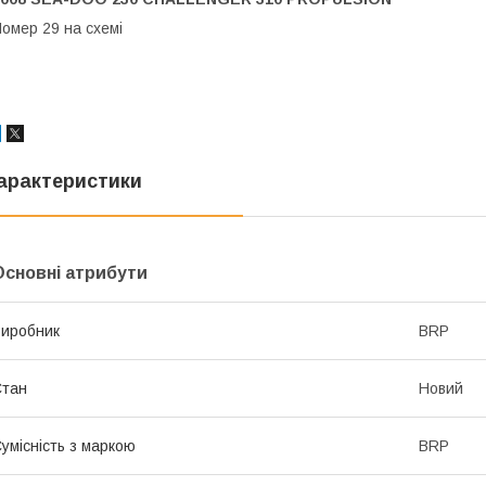
омер 29 на схемі
арактеристики
Основні атрибути
иробник
BRP
Стан
Новий
умісність з маркою
BRP