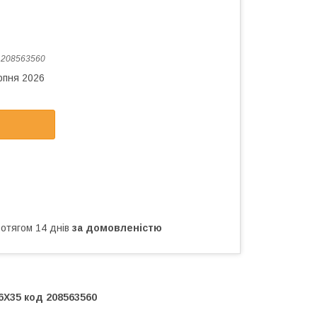
:
208563560
рпня 2026
ротягом 14 днів
за домовленістю
6X35 код 208563560