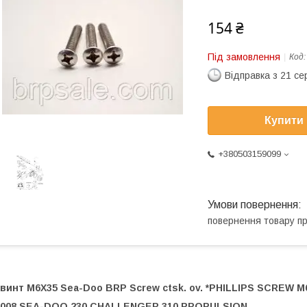
154 ₴
Під замовлення
Код
Відправка з 21 се
Купити
+380503159099
повернення товару п
винт M6X35 Sea-Doo BRP Screw ctsk. ov. *PHILLIPS SCREW M
2008 SEA-DOO 230 CHALLENGER 310 PROPULSION