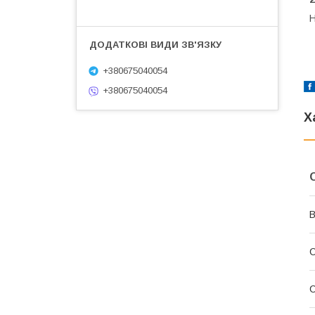
Н
+380675040054
+380675040054
Х
В
С