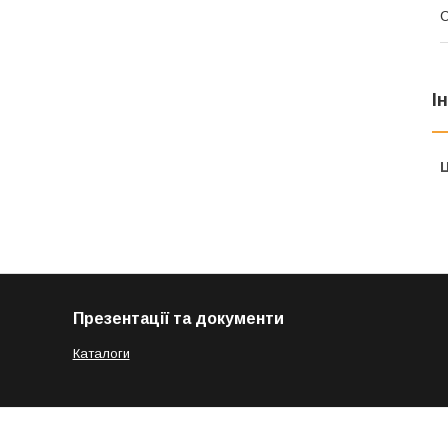
С
І
Ц
Презентації та документи
Каталоги