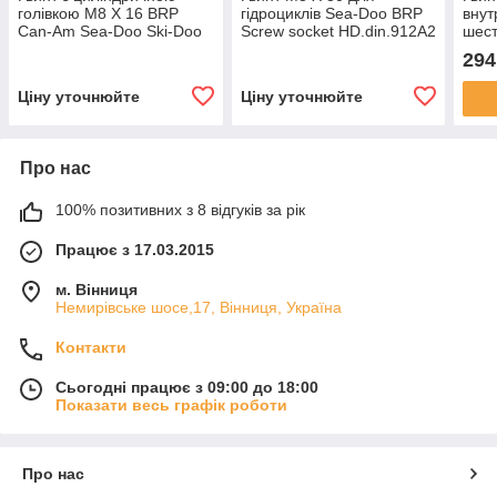
голівкою M8 X 16 BRP
гідроциклів Sea-Doo BRP
внут
Can-Am Sea-Doo Ski-Doo
Screw socket HD.din.912A2
шест
SCREW-SOCKET
BRP
294
HD.DIN.912A2
DIN
GRI
Ціну уточнюйте
Ціну уточнюйте
Про нас
100% позитивних з 8 відгуків за рік
Працює з 17.03.2015
м. Вінниця
Немирівське шосе,17, Вінниця, Україна
Контакти
Сьогодні працює з 09:00 до 18:00
Показати весь графік роботи
Про нас