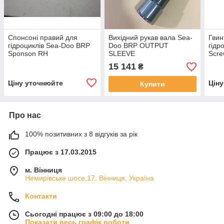
Спонсоні правий для
Вихідний рукав вала Sea-
Гвин
гідроциклів Sea-Doo BRP
Doo BRP OUTPUT
гідр
Sponson RH
SLEEVE
Scre
15 141
₴
Ціну уточнюйте
Цін
Купити
Про нас
100% позитивних з 8 відгуків за рік
Працює з 17.03.2015
м. Вінниця
Немирівське шосе,17, Вінниця, Україна
Контакти
Сьогодні працює з 09:00 до 18:00
Показати весь графік роботи