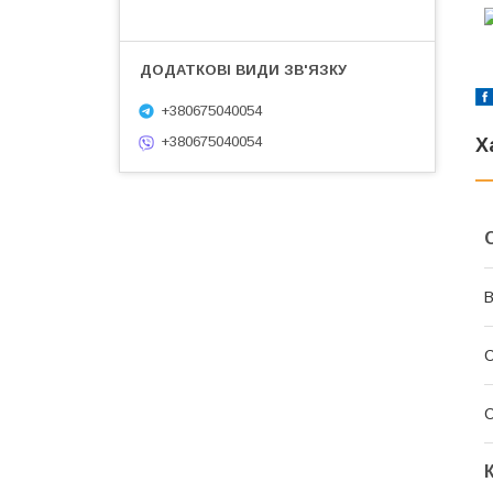
+380675040054
+380675040054
Х
В
С