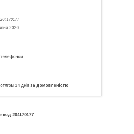
:
204170177
рпня 2026
а телефоном
ротягом 14 днів
за домовленістю
e код 204170177