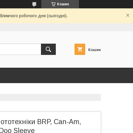
Кошик
ближчого робочого дня (сьогодні).
Кошик
ототехніки BRP, Can-Am,
-Doo Sleeve