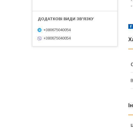
-
-
+380675040054
+380675040054
Х
В
І
Ц