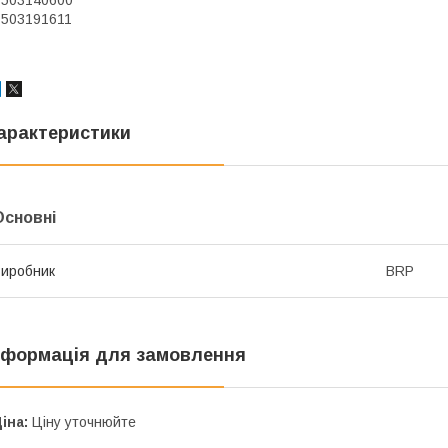
 503140600
 503191611
арактеристики
Основні
иробник
BRP
нформація для замовлення
іна:
Ціну уточнюйте