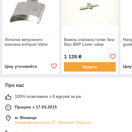
Лопатка випускного
Важіль клапана голки Sea-
Напр
клапана exhaust Valve
Doo BRP Lever valve
guid
1 126
₴
Ціну уточнюйте
Цін
Купити
Про нас
100% позитивних з 8 відгуків за рік
Працює з 17.03.2015
м. Вінниця
Немирівське шосе,17, Вінниця, Україна